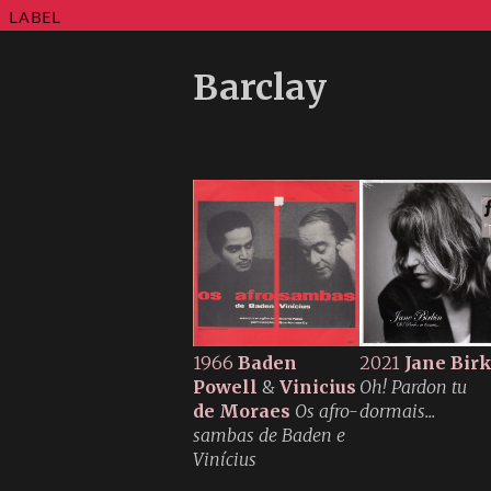
LABEL
Barclay
1966
Baden
2021
Jane Bir
Powell
&
Vinicius
Oh! Pardon tu
de Moraes
Os afro-
dormais...
sambas de Baden e
Vinícius